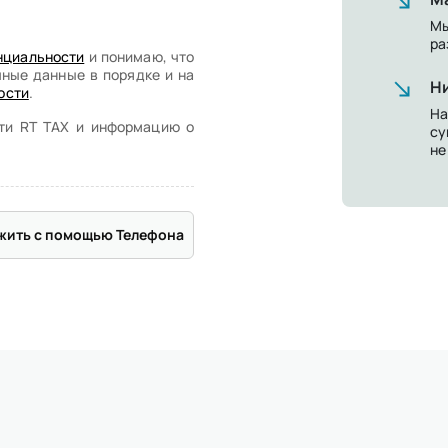
Мы
ра
нциальности
и понимаю, что
ичные данные в порядке и на
Н
ости
.
На
сти RT TAX и информацию о
су
не
жить с помощью Телефона