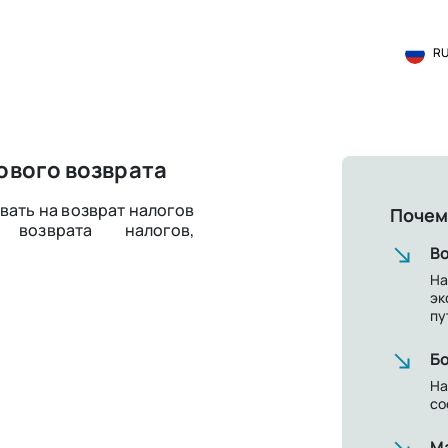
R
ового возврата
вать на возврат налогов
Почем
возврата налогов,
Во
На
эк
пу
Бо
На
со
М