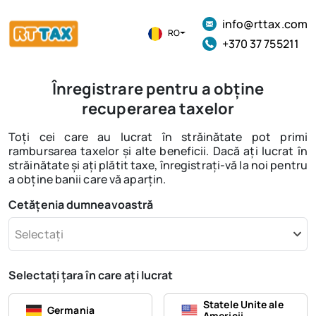
info@rttax.com
RO
+370 37 755211
Înregistrare pentru a obține
recuperarea taxelor
Toți cei care au lucrat în străinătate pot primi
rambursarea taxelor și alte beneficii. Dacă ați lucrat în
străinătate și ați plătit taxe, înregistrați-vă la noi pentru
a obține banii care vă aparțin.
Cetățenia dumneavoastră
Selectați
Selectați țara în care ați lucrat
Statele Unite ale
Germania
Americii