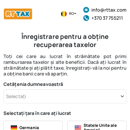
info@rttax.com
RO
+370 37 755211
Înregistrare pentru a obține
recuperarea taxelor
Toți cei care au lucrat în străinătate pot primi
rambursarea taxelor și alte beneficii. Dacă ați lucrat în
străinătate și ați plătit taxe, înregistrați-vă la noi pentru
a obține banii care vă aparțin.
Cetățenia dumneavoastră
Selectați
Selectați țara în care ați lucrat
Statele Unite ale
Germania
Americii