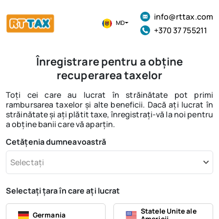
info@rttax.com
MD
+370 37 755211
Înregistrare pentru a obține
recuperarea taxelor
Toți cei care au lucrat în străinătate pot primi
rambursarea taxelor și alte beneficii. Dacă ați lucrat în
străinătate și ați plătit taxe, înregistrați-vă la noi pentru
a obține banii care vă aparțin.
Cetățenia dumneavoastră
Selectați
Selectați țara în care ați lucrat
Statele Unite ale
Germania
Americii