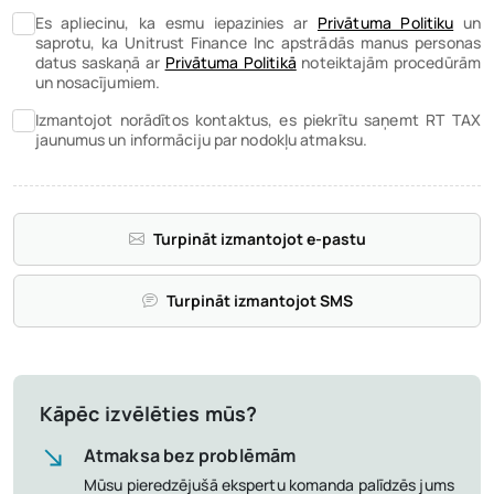
Es apliecinu, ka esmu iepazinies ar
Privātuma Politiku
un
saprotu, ka Unitrust Finance Inc apstrādās manus personas
datus saskaņā ar
Privātuma Politikā
noteiktajām procedūrām
un nosacījumiem.
Izmantojot norādītos kontaktus, es piekrītu saņemt RT TAX
jaunumus un informāciju par nodokļu atmaksu.
Turpināt izmantojot e-pastu
Turpināt izmantojot SMS
Kāpēc izvēlēties mūs?
Atmaksa bez problēmām
Mūsu pieredzējušā ekspertu komanda palīdzēs jums