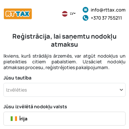
info@rttax.com
LV
+370 37 755211
Reģistrācija, lai saņemtu nodokļu
atmaksu
Ikviens, kurš strādājis ārzemēs, var atgūt nodokļus un
pieteikties citiem pabalstiem. Uzsāciet nodokļu
atmaksas procesu, reģistrējoties pakalpojumam.
Jūsu tautība
Izvēlēties
Jūsu izvēlētā nodokļu valsts
Īrija