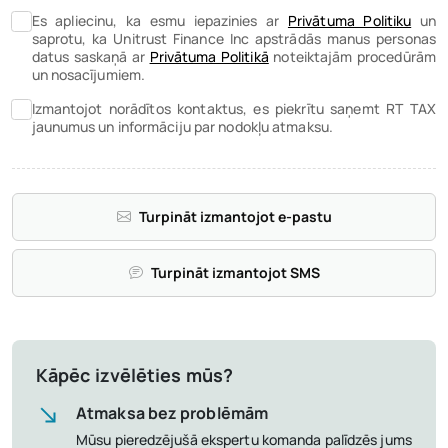
Es apliecinu, ka esmu iepazinies ar
Privātuma Politiku
un
saprotu, ka Unitrust Finance Inc apstrādās manus personas
datus saskaņā ar
Privātuma Politikā
noteiktajām procedūrām
un nosacījumiem.
Izmantojot norādītos kontaktus, es piekrītu saņemt RT TAX
jaunumus un informāciju par nodokļu atmaksu.
Turpināt izmantojot e-pastu
Turpināt izmantojot SMS
Kāpēc izvēlēties mūs?
Atmaksa bez problēmām
Mūsu pieredzējušā ekspertu komanda palīdzēs jums