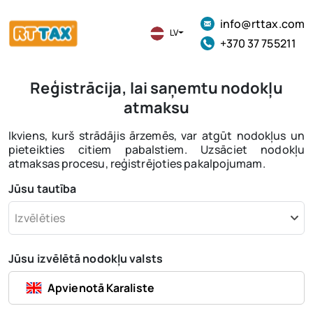
info@rttax.com
LV
+370 37 755211
Reģistrācija, lai saņemtu nodokļu
atmaksu
Ikviens, kurš strādājis ārzemēs, var atgūt nodokļus un
pieteikties citiem pabalstiem. Uzsāciet nodokļu
atmaksas procesu, reģistrējoties pakalpojumam.
Jūsu tautība
Izvēlēties
Jūsu izvēlētā nodokļu valsts
Apvienotā Karaliste