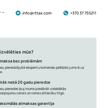
info@rttax.com
+370 37 755211
V
izvēlēties mūs?
tmaksa bez problēmām
su pieredzējušā ekspertu komanda palīdzēs jums ik uz
ļa.
irāk nekā 20 gadu pieredze
su pieredze ļauj mums piedāvāt vislabākās
kalpojumu cenas un cenas attiecību tirgū.
ksimālās atmaksas garantija