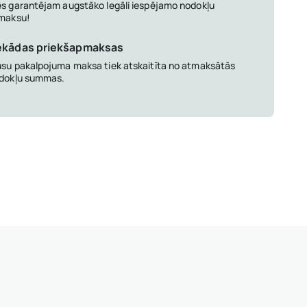
s garantējam augstāko legāli iespējamo nodokļu
maksu!
ekādas priekšapmaksas
su pakalpojuma maksa tiek atskaitīta no atmaksātās
dokļu summas.