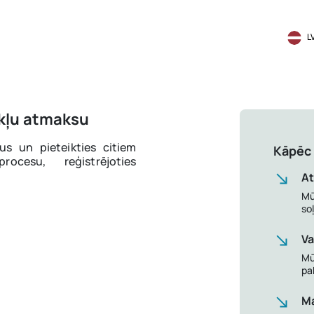
L
okļu atmaksu
us un pieteikties citiem
Kāpēc 
cesu, reģistrējoties
A
Mū
so
Va
Mū
pa
Ma