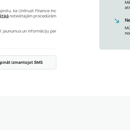
Mē
at
protu, ka Unitrust Finance Inc
itikā
noteiktajām procedūrām
N
Mū
X jaunumus un informāciju par
no
rpināt izmantojot SMS