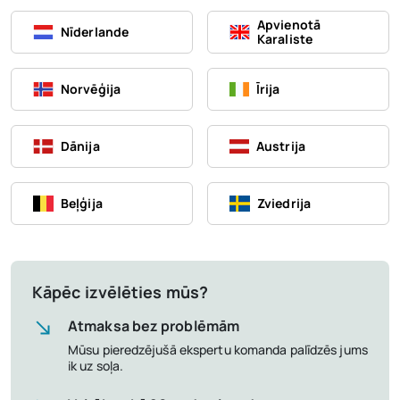
Apvienotā
Nīderlande
Karaliste
Norvēģija
Īrija
Dānija
Austrija
Beļģija
Zviedrija
Kāpēc izvēlēties mūs?
Atmaksa bez problēmām
Mūsu pieredzējušā ekspertu komanda palīdzēs jums
ik uz soļa.