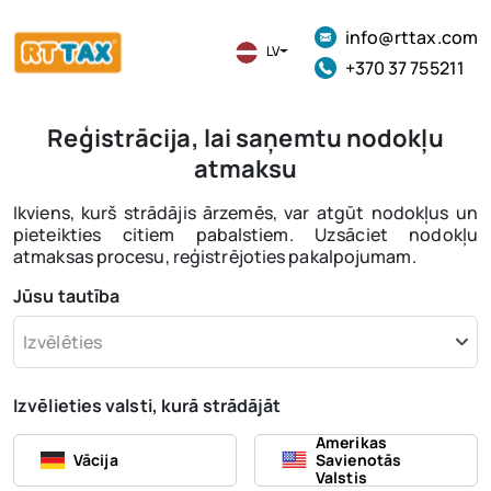
info@rttax.com
LV
+370 37 755211
Reģistrācija, lai saņemtu nodokļu
atmaksu
Ikviens, kurš strādājis ārzemēs, var atgūt nodokļus un
pieteikties citiem pabalstiem. Uzsāciet nodokļu
atmaksas procesu, reģistrējoties pakalpojumam.
Jūsu tautība
Izvēlēties
Izvēlieties valsti, kurā strādājāt
Amerikas
Vācija
Savienotās
Valstis