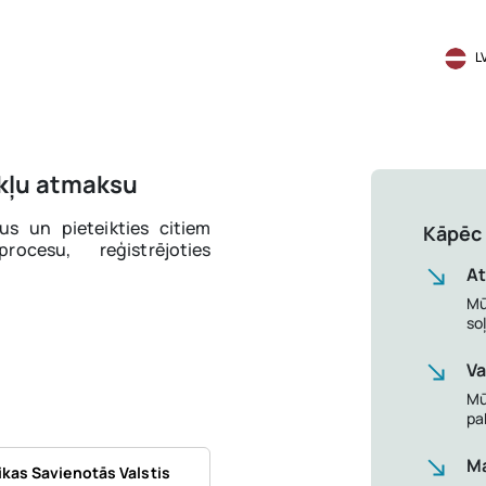
L
okļu atmaksu
us un pieteikties citiem
Kāpēc 
cesu, reģistrējoties
A
Mū
so
Va
Mū
pa
Ma
kas Savienotās Valstis