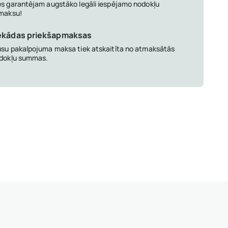
s garantējam augstāko legāli iespējamo nodokļu
maksu!
ekādas priekšapmaksas
su pakalpojuma maksa tiek atskaitīta no atmaksātās
dokļu summas.