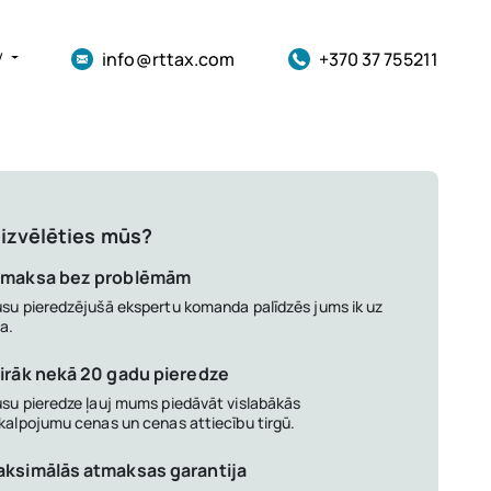
info@rttax.com
+370 37 755211
V
izvēlēties mūs?
tmaksa bez problēmām
su pieredzējušā ekspertu komanda palīdzēs jums ik uz
ļa.
irāk nekā 20 gadu pieredze
su pieredze ļauj mums piedāvāt vislabākās
kalpojumu cenas un cenas attiecību tirgū.
ksimālās atmaksas garantija