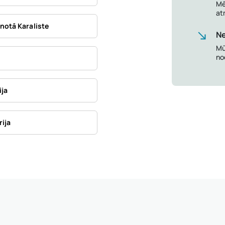
Mē
at
notā Karaliste
N
Mū
no
ija
rija