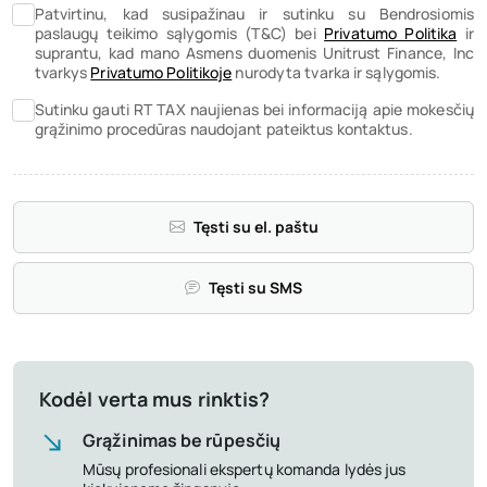
Patvirtinu, kad susipažinau ir sutinku su Bendrosiomis
paslaugų teikimo sąlygomis (T&C) bei
Privatumo Politika
ir
suprantu, kad mano Asmens duomenis Unitrust Finance, Inc
tvarkys
Privatumo Politikoje
nurodyta tvarka ir sąlygomis.
Sutinku gauti RT TAX naujienas bei informaciją apie mokesčių
grąžinimo procedūras naudojant pateiktus kontaktus.
Tęsti su el. paštu
Tęsti su SMS
Kodėl verta mus rinktis?
Grąžinimas be rūpesčių
Mūsų profesionali ekspertų komanda lydės jus