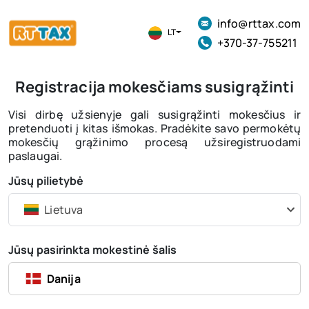
info@rttax.com
LT
+370-37-755211
Registracija mokesčiams susigrąžinti
Visi dirbę užsienyje gali susigrąžinti mokesčius ir
pretenduoti į kitas išmokas. Pradėkite savo permokėtų
mokesčių grąžinimo procesą užsiregistruodami
paslaugai.
Jūsų pilietybė
Lietuva
Jūsų pasirinkta mokestinė šalis
Danija