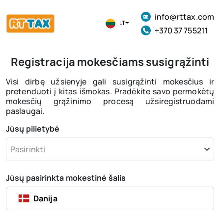
info@rttax.com
LT
+370 37 755211
Registracija mokesčiams susigrąžinti
Visi dirbę užsienyje gali susigrąžinti mokesčius ir
pretenduoti į kitas išmokas. Pradėkite savo permokėtų
mokesčių grąžinimo procesą užsiregistruodami
paslaugai.
Jūsų pilietybė
Pasirinkti
Jūsų pasirinkta mokestinė šalis
Danija