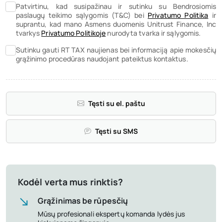
Patvirtinu, kad susipažinau ir sutinku su Bendrosiomis
paslaugų teikimo sąlygomis (T&C) bei
Privatumo Politika
ir
suprantu, kad mano Asmens duomenis Unitrust Finance, Inc
tvarkys
Privatumo Politikoje
nurodyta tvarka ir sąlygomis.
Sutinku gauti RT TAX naujienas bei informaciją apie mokesčių
grąžinimo procedūras naudojant pateiktus kontaktus.
Tęsti su el. paštu
Tęsti su SMS
Kodėl verta mus rinktis?
Grąžinimas be rūpesčių
Mūsų profesionali ekspertų komanda lydės jus