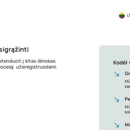
L
igrąžinti
retenduoti į kitas išmokas.
Kodėl 
ocesą užsiregistruodami
Gr
Mū
ki
Pe
Mū
ko
Ma