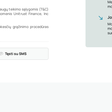
Me
mo
slaugų teikimo sąlygomis (T&C)
menis Unitrust Finance, Inc
Jo
Mo
okesčių grąžinimo procedūras
mo
su
Tęsti su SMS