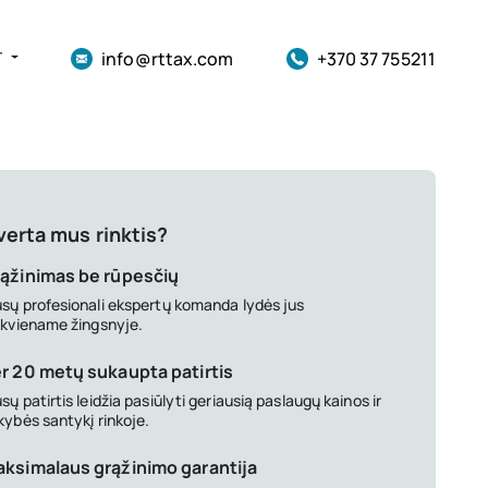
info@rttax.com
+370 37 755211
T
verta mus rinktis?
ąžinimas be rūpesčių
sų profesionali ekspertų komanda lydės jus
ekviename žingsnyje.
r 20 metų sukaupta patirtis
sų patirtis leidžia pasiūlyti geriausią paslaugų kainos ir
kybės santykį rinkoje.
ksimalaus grąžinimo garantija