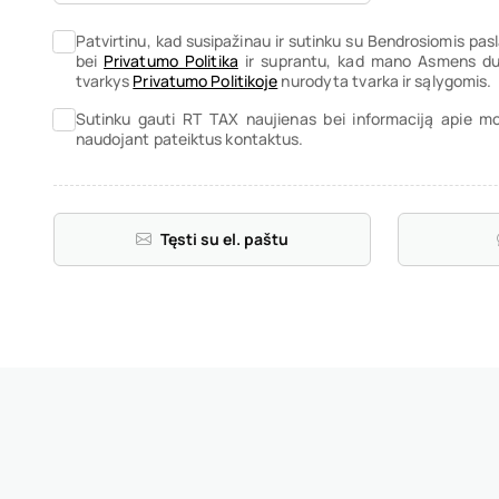
Patvirtinu, kad susipažinau ir sutinku su Bendrosiomis pa
bei
Privatumo Politika
ir suprantu, kad mano Asmens duo
tvarkys
Privatumo Politikoje
nurodyta tvarka ir sąlygomis.
Sutinku gauti RT TAX naujienas bei informaciją apie m
naudojant pateiktus kontaktus.
Tęsti su el. paštu