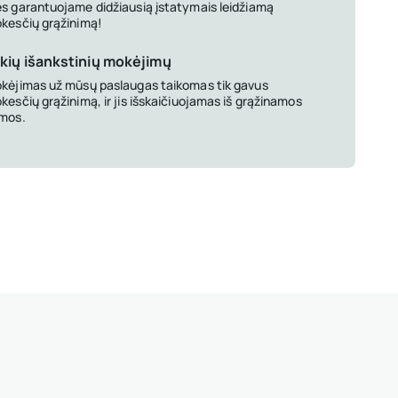
s garantuojame didžiausią įstatymais leidžiamą
kesčių grąžinimą!
kių išankstinių mokėjimų
kėjimas už mūsų paslaugas taikomas tik gavus
kesčių grąžinimą, ir jis išskaičiuojamas iš grąžinamos
mos.