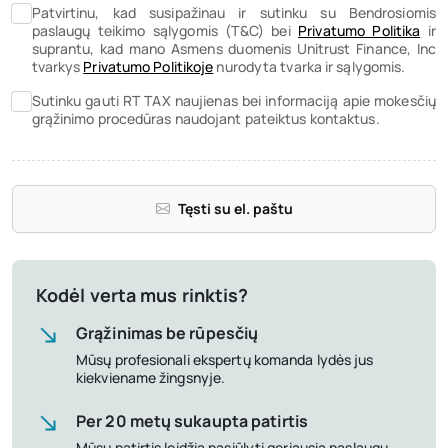
Patvirtinu, kad susipažinau ir sutinku su Bendrosiomis
paslaugų teikimo sąlygomis (T&C) bei
Privatumo Politika
ir
suprantu, kad mano Asmens duomenis Unitrust Finance, Inc
tvarkys
Privatumo Politikoje
nurodyta tvarka ir sąlygomis.
Sutinku gauti RT TAX naujienas bei informaciją apie mokesčių
grąžinimo procedūras naudojant pateiktus kontaktus.
Tęsti su el. paštu
Kodėl verta mus rinktis?
Grąžinimas be rūpesčių
Mūsų profesionali ekspertų komanda lydės jus
kiekviename žingsnyje.
Per 20 metų sukaupta patirtis
Mūsų patirtis leidžia pasiūlyti geriausią paslaugų