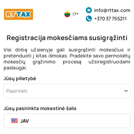
info@rttax.com
LT
+370 37 755211
Registracija mokesčiams susigrąžinti
Visi dirbę užsienyje gali susigrąžinti mokesčius ir
pretenduoti į kitas išmokas. Pradėkite savo permokėtų
mokesčių grąžinimo procesą užsiregistruodami
paslaugai.
Jūsų pilietybė
Pasirinkti
Jūsų pasirinkta mokestinė šalis
JAV