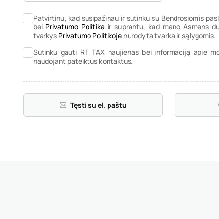
Patvirtinu, kad susipažinau ir sutinku su Bendrosiomis pa
bei
Privatumo Politika
ir suprantu, kad mano Asmens duo
tvarkys
Privatumo Politikoje
nurodyta tvarka ir sąlygomis.
Sutinku gauti RT TAX naujienas bei informaciją apie m
naudojant pateiktus kontaktus.
Tęsti su el. paštu