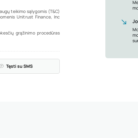
Me
mo
slaugų teikimo sąlygomis (T&C)
menis Unitrust Finance, Inc
Jo
Mo
okesčių grąžinimo procedūras
mo
su
Tęsti su SMS