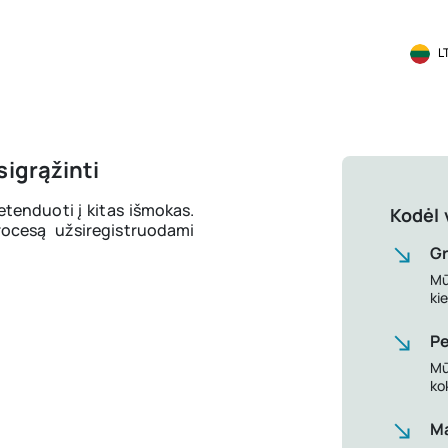
L
igrąžinti
retenduoti į kitas išmokas.
Kodėl 
ocesą užsiregistruodami
Gr
Mū
ki
Pe
Mū
ko
Ma