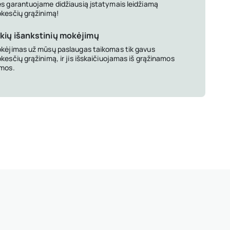
s garantuojame didžiausią įstatymais leidžiamą
kesčių grąžinimą!
kių išankstinių mokėjimų
kėjimas už mūsų paslaugas taikomas tik gavus
kesčių grąžinimą, ir jis išskaičiuojamas iš grąžinamos
mos.