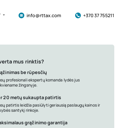
info@rttax.com
+370 37 755211
T
verta mus rinktis?
ąžinimas be rūpesčių
sų profesionali ekspertų komanda lydės jus
ekviename žingsnyje.
r 20 metų sukaupta patirtis
sų patirtis leidžia pasiūlyti geriausią paslaugų kainos ir
kybės santykį rinkoje.
ksimalaus grąžinimo garantija