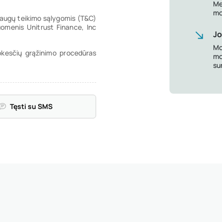
Me
mo
slaugų teikimo sąlygomis (T&C)
menis Unitrust Finance, Inc
Jo
Mo
okesčių grąžinimo procedūras
mo
su
Tęsti su SMS