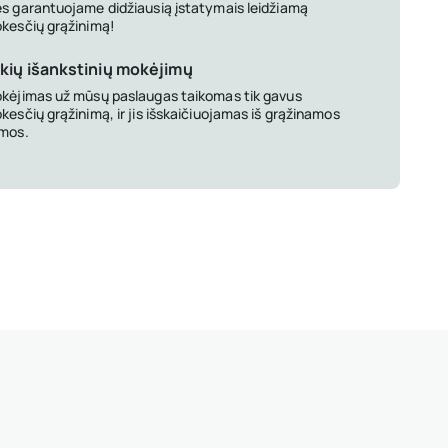
s garantuojame didžiausią įstatymais leidžiamą
kesčių grąžinimą!
kių išankstinių mokėjimų
kėjimas už mūsų paslaugas taikomas tik gavus
kesčių grąžinimą, ir jis išskaičiuojamas iš grąžinamos
mos.