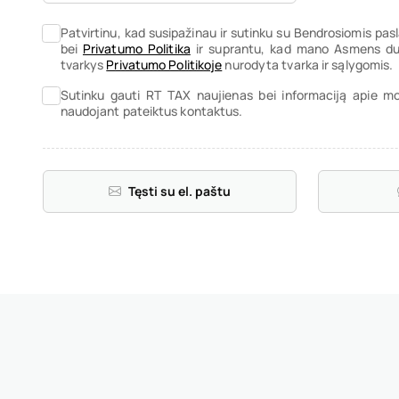
Patvirtinu, kad susipažinau ir sutinku su Bendrosiomis pa
bei
Privatumo Politika
ir suprantu, kad mano Asmens duo
tvarkys
Privatumo Politikoje
nurodyta tvarka ir sąlygomis.
Sutinku gauti RT TAX naujienas bei informaciją apie m
naudojant pateiktus kontaktus.
Tęsti su el. paštu