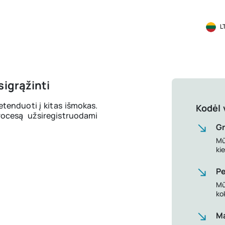
L
igrąžinti
retenduoti į kitas išmokas.
Kodėl 
ocesą užsiregistruodami
Gr
Mū
ki
Pe
Mū
ko
Ma