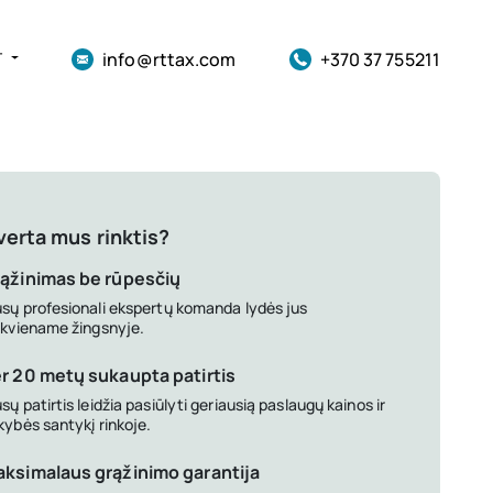
info@rttax.com
+370 37 755211
T
verta mus rinktis?
ąžinimas be rūpesčių
sų profesionali ekspertų komanda lydės jus
ekviename žingsnyje.
r 20 metų sukaupta patirtis
sų patirtis leidžia pasiūlyti geriausią paslaugų kainos ir
kybės santykį rinkoje.
ksimalaus grąžinimo garantija