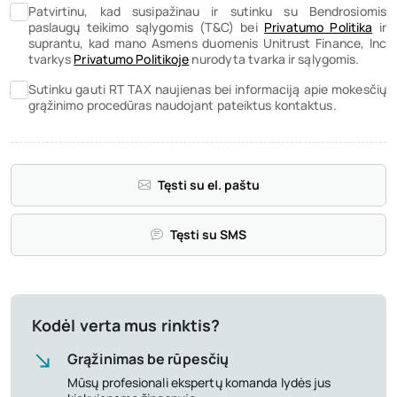
Patvirtinu, kad susipažinau ir sutinku su Bendrosiomis
paslaugų teikimo sąlygomis (T&C) bei
Privatumo Politika
ir
suprantu, kad mano Asmens duomenis Unitrust Finance, Inc
tvarkys
Privatumo Politikoje
nurodyta tvarka ir sąlygomis.
Sutinku gauti RT TAX naujienas bei informaciją apie mokesčių
grąžinimo procedūras naudojant pateiktus kontaktus.
Tęsti su el. paštu
Tęsti su SMS
Kodėl verta mus rinktis?
Grąžinimas be rūpesčių
Mūsų profesionali ekspertų komanda lydės jus