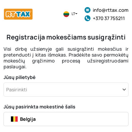
info@rttax.com
LT
+370 37 755211
Registracija mokesčiams susigrąžinti
Visi dirbę užsienyje gali susigrąžinti mokesčius ir
pretenduoti į kitas išmokas. Pradėkite savo permokėtų
mokesčių grąžinimo procesą užsiregistruodami
paslaugai.
Jūsų pilietybė
Pasirinkti
Jūsų pasirinkta mokestinė šalis
Belgija