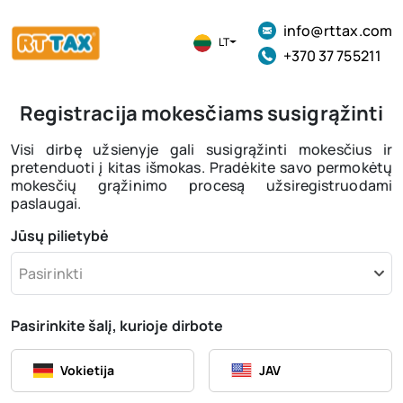
info@rttax.com
LT
+370 37 755211
Registracija mokesčiams susigrąžinti
Visi dirbę užsienyje gali susigrąžinti mokesčius ir
pretenduoti į kitas išmokas. Pradėkite savo permokėtų
mokesčių grąžinimo procesą užsiregistruodami
paslaugai.
Jūsų pilietybė
Pasirinkti
Pasirinkite šalį, kurioje dirbote
Vokietija
JAV