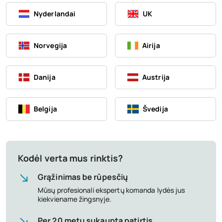
Nyderlandai
UK
Norvegija
Airija
Danija
Austrija
Belgija
Švedija
Kodėl verta mus rinktis?
Grąžinimas be rūpesčių
Mūsų profesionali ekspertų komanda lydės jus
kiekviename žingsnyje.
Per 20 metų sukaupta patirtis